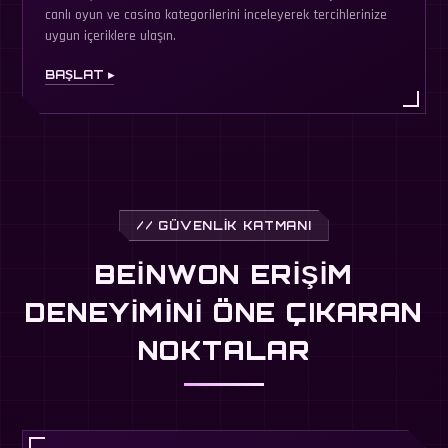
canlı oyun ve casino kategorilerini inceleyerek tercihlerinize
uygun içeriklere ulaşın.
BAŞLAT ▸
// GÜVENLİK KATMANI
BEINWON ERIŞIM
DENEYIMINI ÖNE ÇIKARAN
NOKTALAR