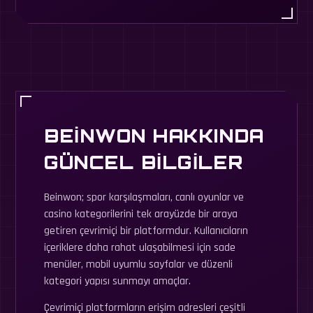
BEINWON HAKKINDA
GÜNCEL BILGILER
Beinwon; spor karşılaşmaları, canlı oyunlar ve
casino kategorilerini tek arayüzde bir araya
getiren çevrimiçi bir platformdur. Kullanıcıların
içeriklere daha rahat ulaşabilmesi için sade
menüler, mobil uyumlu sayfalar ve düzenli
kategori yapısı sunmayı amaçlar.
Çevrimiçi platformların erişim adresleri çeşitli